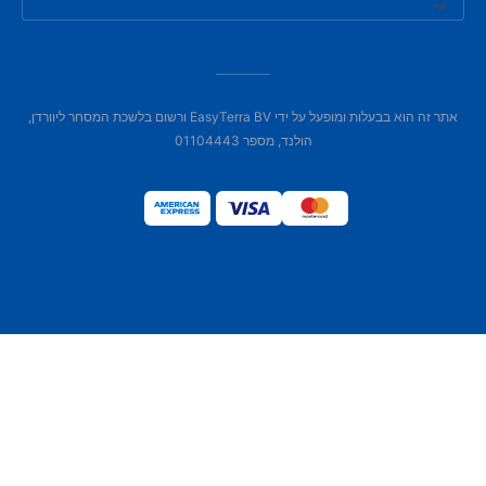
אתר זה הוא בבעלות ומופעל על ידי EasyTerra BV ורשום בלשכת המסחר ליוורדן,
הולנד, מספר 01104443