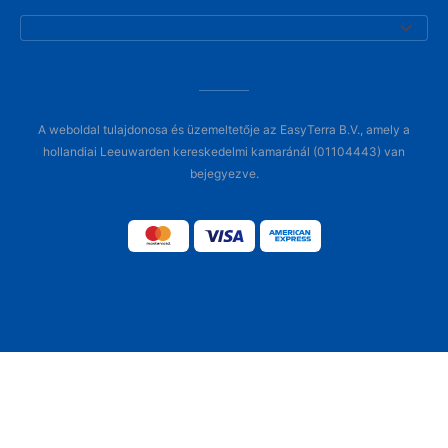
A weboldal tulajdonosa és üzemeltetője az EasyTerra B.V., amely a
hollandiai Leeuwarden kereskedelmi kamaránál (01104443) van
bejegyezve.