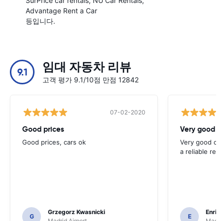
SurPrice car rentals
NÜ Car Rentals
Advantage Rent a Car
등입니다.
임대 자동차 리뷰
9.1
고객 평가 9.1/10점 만점 12842
07-02-2020
Good prices
Very good 
Good prices, cars ok
Very good opt
a reliable ren
Grzegorz Kwasnicki
Enri
G
E
Madrid Airport
Madri