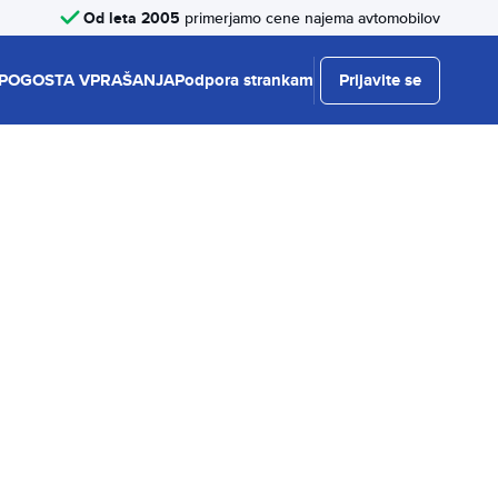
Od leta 2005
primerjamo cene najema avtomobilov
POGOSTA VPRAŠANJA
Podpora strankam
Prijavite se