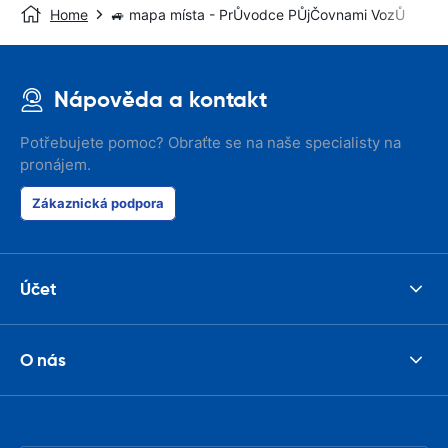
Home
🚙 mapa místa - PrŮvodce PŮjČovnami VozŮ
Nápověda a kontakt
Potřebujete pomoc? Obraťte se na naše specialisty na
pronájem.
Zákaznická podpora
Účet
O nás